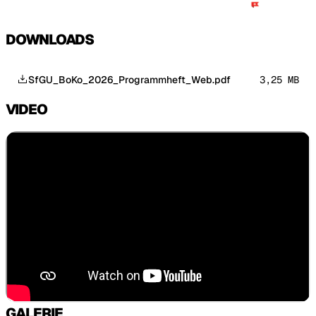
DOWNLOADS
SfGU_BoKo_2026_Programmheft_Web.pdf
3,25 MB
VIDEO
GALERIE